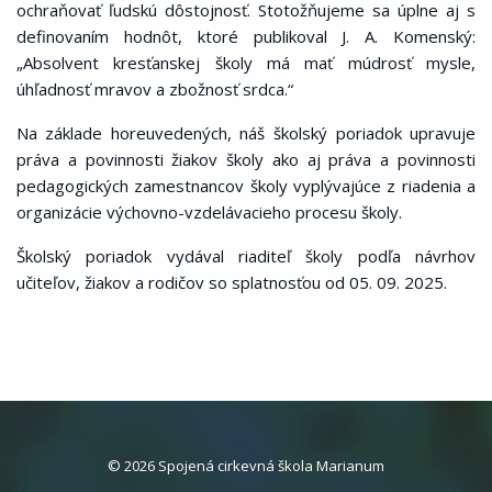
ochraňovať ľudskú dôstojnosť. Stotožňujeme sa úplne aj s
definovaním hodnôt, ktoré publikoval J. A. Komenský:
„Absolvent kresťanskej školy má mať múdrosť mysle,
úhľadnosť mravov a zbožnosť srdca.“
Na základe horeuvedených, náš školský poriadok upravuje
práva a povinnosti žiakov školy ako aj práva a povinnosti
pedagogických zamestnancov školy vyplývajúce z riadenia a
organizácie výchovno-vzdelávacieho procesu školy.
Školský poriadok vydával riaditeľ školy podľa návrhov
učiteľov, žiakov a rodičov so splatnosťou od 05. 09. 2025.
© 2026 Spojená cirkevná škola Marianum