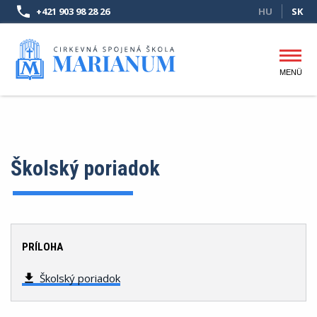
Skočiť
+421 903 98 28 26
HU
SK
na
hlavný
obsah
MENÜ
Hlavné
menu
Školský poriadok
PRÍLOHA
Školský poriadok