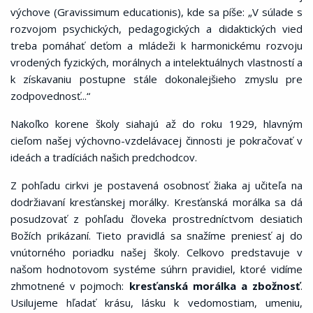
výchove (Gravissimum educationis), kde sa píše: „V súlade s
rozvojom psychických, pedagogických a didaktických vied
treba pomáhať deťom a mládeži k harmonickému rozvoju
vrodených fyzických, morálnych a intelektuálnych vlastností a
k získavaniu postupne stále dokonalejšieho zmyslu pre
zodpovednosť...“
Nakoľko korene školy siahajú až do roku 1929, hlavným
cieľom našej výchovno-vzdelávacej činnosti je pokračovať v
ideách a tradíciách našich predchodcov.
Z pohľadu cirkvi je postavená osobnosť žiaka aj učiteľa na
dodržiavaní kresťanskej morálky. Kresťanská morálka sa dá
posudzovať z pohľadu človeka prostredníctvom desiatich
Božích prikázaní. Tieto pravidlá sa snažíme preniesť aj do
vnútorného poriadku našej školy. Celkovo predstavuje v
našom hodnotovom systéme súhrn pravidiel, ktoré vidíme
zhmotnené v pojmoch:
kresťanská morálka a zbožnosť
.
Usilujeme hľadať krásu, lásku k vedomostiam, umeniu,