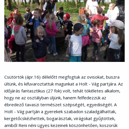
Csütörtök (ápr.16) délelőtt megfogtuk az ovisokat, buszra
ültünk, és kifuvaroztattuk magunkat a Holt - Vág partjára. Az
időjárás fantasztikus (27 fok) volt, tehát tökéletes alkalom,
hogy ne az osztályban üljünk, hanem felfedezzük az
ébredező tavaszi természet szépségét, egyediségét. A
Holt - Vág partján a gyerekek szabadon szaladgálhattak,
kergetőcskézhettek, bogarásztak, virágokat gyűjtöttek,
amiből Reni néni ügyes kezeinek köszönhetően, koszorúk