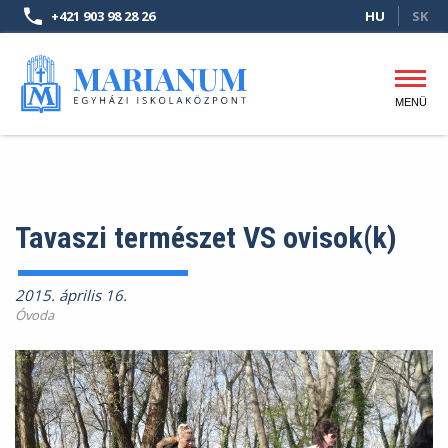
Ugrás
+421 903 98 28 26
HU
SK
a
tartalomra
MENÜ
Fő
navigáció
Tavaszi természet VS ovisok(k)
2015. április 16.
Óvoda