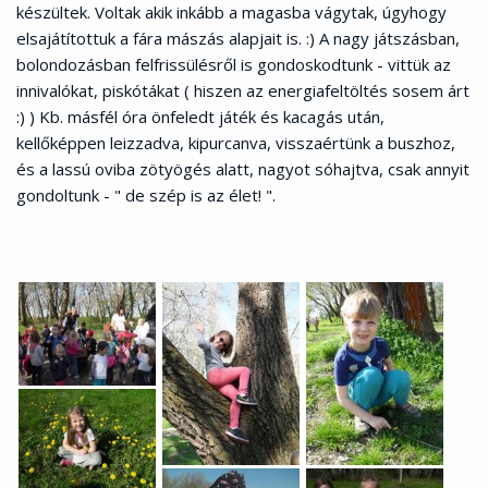
készültek. Voltak akik inkább a magasba vágytak, úgyhogy
elsajátítottuk a fára mászás alapjait is. :) A nagy játszásban,
bolondozásban felfrissülésről is gondoskodtunk - vittük az
innivalókat, piskótákat ( hiszen az energiafeltöltés sosem árt
:) ) Kb. másfél óra önfeledt játék és kacagás után,
kellőképpen leizzadva, kipurcanva, visszaértünk a buszhoz,
és a lassú oviba zötyögés alatt, nagyot sóhajtva, csak annyit
gondoltunk - " de szép is az élet! ".