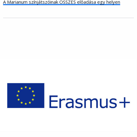
A Marianum színjátszóinak ÖSSZES elõadása egy helyen