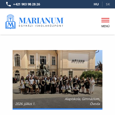
Ugrás
+421 903 98 28 26
HU
SK
a
tartalomra
MENÜ
Fő
navigáció
Alapiskola, Gimnázium,
2026. július 1.
Óvoda