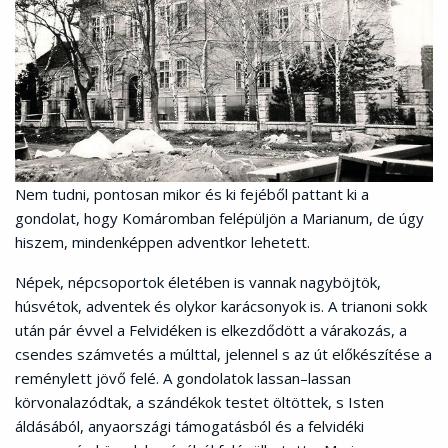
Nem tudni, pontosan mikor és ki fejéből pattant ki a
gondolat, hogy Komáromban felépüljön a Marianum, de úgy
hiszem, mindenképpen adventkor lehetett.
Népek, népcsoportok életében is vannak nagyböjtök,
húsvétok, adventek és olykor karácsonyok is. A trianoni sokk
után pár évvel a Felvidéken is elkezdődött a várakozás, a
csendes számvetés a múlttal, jelennel s az út előkészítése a
reménylett jövő felé. A gondolatok lassan–lassan
körvonalazódtak, a szándékok testet öltöttek, s Isten
áldásából, anyaországi támogatásból és a felvidéki