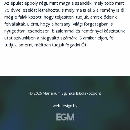
Az épület éppoly régi, mint maga a szándék, mely több mint
75 évvel ezelőtt létrehozta, s mely ma is él. S a remény is él
még e falak között, hogy teljesíteni tudjuk, amit elődeink
felvállaltak. Elérni, hogy a harsány, világi forgatagban is
nyugodtan, csendesen, bizalommal és reménnyel készítsünk
utat szívünkben a Megváltó számára. S amikor eljön, fel
tudjuk ismerni, méltóan tudjuk fogadni Őt…
© 2026 Marianum Egyházi Iskolaközpont
webdesign by