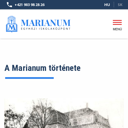
Ugrás
+421 903 98 28 26
HU
SK
a
tartalomra
MENÜ
Fő
navigáció
A Marianum története