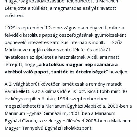
magyarság közadakozásából felépülhetett a Marianum.
Létrejötte a túlélést, a megmaradás esélyét hivatott
erősíteni.
1929. szeptember 12-e országos esemény volt, mikor a
felvidéki katolikus papság összefogásának gyümölcseként
papnevelő intézet és katolikus internátus indult, — Szűz
Mária neve napján ekkor szentelték fel és adták át
hivatalosan az épületet a használatnak. A cél, ami miatt
létrejött, hogy
„a katolikus magyar nép számára a
véréből való papot, tanítót és értelmiséget”
neveljen.
A 2. világháborút követően ismét csak a remény maradt.
Várni kellett. S az alkalmas idő el is jött. Kicsit több mint 40
év kényszerpihenő után, 1994. szeptemberében
megszülethetett a Marianum Egyházi Alapiskola, 2000-ben a
Marianum Egyházi Gimnázium, 2001-ben a Marianum
Egyházi Óvoda, s ezek egyesülésével 2005-ben a Marianum
Magyar Tannyelvű Egyházi Iskolaközpont.