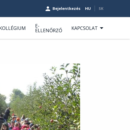
Felhasználói
Bejelentkezés
HU
SK
fiók
E-
KOLLÉGIUM
KAPCSOLAT
ELLENŐRZŐ
menüje