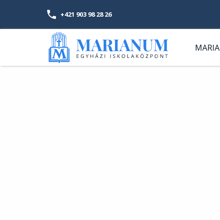
Ugrás
+421 903 98 28 26
a
tartalomra
Fő
MARI
na