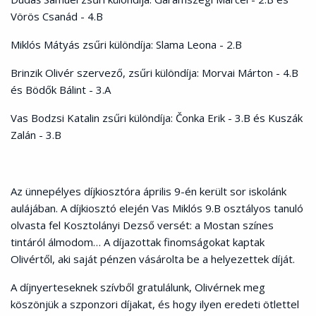
Vörös Csanád - 4.B
Miklós Mátyás zsűri különdíja: Slama Leona - 2.B
Brinzik Olivér szervező, zsűri különdíja: Morvai Márton - 4.B
és Bödők Bálint - 3.A
Vas Bodzsi Katalin zsűri különdíja: Čonka Erik - 3.B és Kuszák
Zalán - 3.B
Az ünnepélyes díjkiosztóra április 9-én került sor iskolánk
aulájában. A díjkiosztó elején Vas
Miklós 9.B osztályos tanuló
olvasta fel Kosztolányi Dezső versét: a Mostan színes
tintáról
álmodom… A díjazottak finomságokat kaptak
Olivértől, aki saját pénzen vásárolta be a
helyezettek díját.
A díjnyerteseknek szívből gratulálunk, Olivérnek meg
köszönjük a szponzori díjakat,
és hogy ilyen eredeti ötlettel