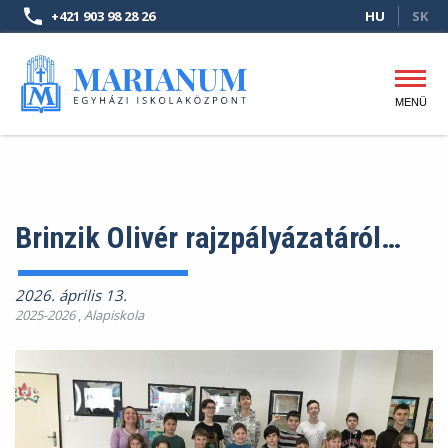
Ugrás
+421 903 98 28 26
HU
SK
a
tartalomra
MENÜ
Fő
navigáció
Brinzik Olivér rajzpályázatáról…
2026. április 13.
2025-2026
,
Alapiskola