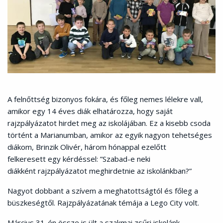
A felnőttség bizonyos fokára, és főleg nemes lélekre vall,
amikor egy 14 éves diák elhatározza,
hogy saját
rajzpályázatot hirdet meg az iskolájában. Ez a kisebb csoda
történt a Marianumban
, amikor az egyik nagyon tehetséges
diákom, Brinzik Olivér, három hónappal ezelőtt
felkeresett
egy kérdéssel: ”Szabad-e neki
diákként rajzpályázatot meghirdetnie az iskolánkban?”
Nagyot dobbant a szívem a meghatottságtól és főleg a
büszkeségtől.
Rajzpályázatának témája a Lego City volt.
Március 31-én össze is ült a szakmai zsűri iskolánk