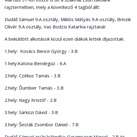
rajztermében, mely a következő 4 tagból állt:
Dudáš Sámuel 9.A osztály, Miklós Mátyás 9.A osztály, Brinzik
Olivér 9.A osztály, Vas Bodzsi Katarína rajztanár.
A beküldött alkotások közül ezen diákok lettek díjazottak:
1.hely: Kovács Bence György - 3.B
1.hely:Katona Bendegúz - 6.A
2.hely: Czékus Tamás - 3.B
2.hely: Ďumbier Tamás - 3.B
2.hely: Nagy Kristóf - 2.B
3.hely: Sárközi Dávid - 3.B
3.hely: Šesták Zsombor Dániel - 7.B
Dudáš Sámuel zsűri különdíja: Garamszegi Marcel - 2.B és