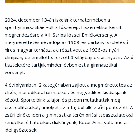
2024. december 13-án iskolánk tornatermében a
sportgimnasztikáé volt a főszerep, hiszen ekkor került
megrendezésre a XII. Sarlós József Emlékverseny. A
megmérettetés névadója az 1909-es párkányi születésű
híres magyar tornász, aki részt vett az 1936-os nyári
olimpián, de emellett szerzett 3 világbajnoki aranyat is. Az ő
tiszteletére tartjuk minden évben ezt a gimnasztikai
versenyt.
4 évfolyamban, 2 kategóriában zajlott a megmérettetés az
elsős, másodikos, harmadikos és negyedikes kisdiákjaink
között. Sportolóink talajon és padon mutathatták meg
összeállításukat, amelyet az 5 tagból álló zsűri pontozott. A
zsűri elnöke idén a gimnasztika terén óriási tapasztalatokkal
rendelkező hatodikos diáklányunk, Kocur Anna volt. Íme az
idei győztesek: