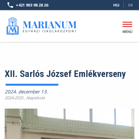
Ugrás
+421 903 98 28 26
HU
SK
a
tartalomra
MENÜ
Fő
navigáció
XII. Sarlós József Emlékverseny
2024. december 13.
2024-2025
,
Alapiskola