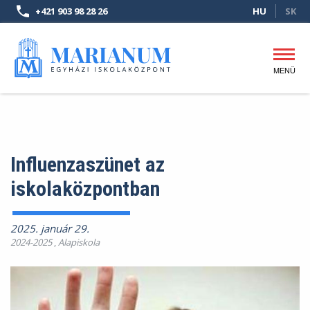
Ugrás
+421 903 98 28 26
HU
SK
a
tartalomra
MENÜ
Fő
navigáció
Influenzaszünet az
iskolaközpontban
2025. január 29.
2024-2025
,
Alapiskola